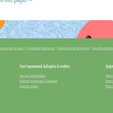
|
|
|
ρυπαντικά για μωρά
Ρουχαλάκια Νεογέννητου
Απαραίτητα για Νεογέννητο
Φροντίδα Νεογέν
Οροί προσωπικά δεδομένα & cookies
Χρήσ
Οροί και προϋποθέσεις
https
Πολιτική προσωπικών δεδομένων
https
Πολιτική cookies
https