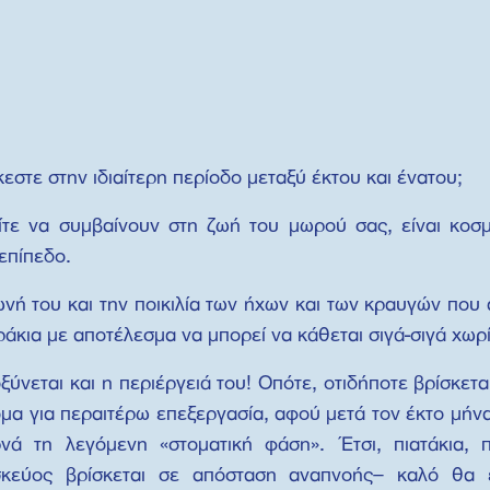
κεστε στην ιδιαίτερη περίοδο μεταξύ έκτου και ένατου;
τε να συμβαίνουν στη ζωή του μωρού σας, είναι κοσμ
 επίπεδο.
νή του και την ποικιλία των ήχων και των κραυγών που 
κια με αποτέλεσμα να μπορεί να κάθεται σιγά-σιγά χωρί
ύνεται και η περιέργειά του! Οπότε, οτιδήποτε βρίσκετ
όμα για περαιτέρω επεξεργασία, αφού μετά τον έκτο μήνα
 τη λεγόμενη «στοματική φάση». Έτσι, πιατάκια, πλ
κεύος βρίσκεται σε απόσταση αναπνοής– καλό θα ε