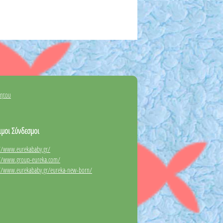
νητου
ιμοι Σύνδεσμοι
://www.eurekababy.gr/
://www.group-eureka.com/
://www.eurekababy.gr/eureka-new-born/