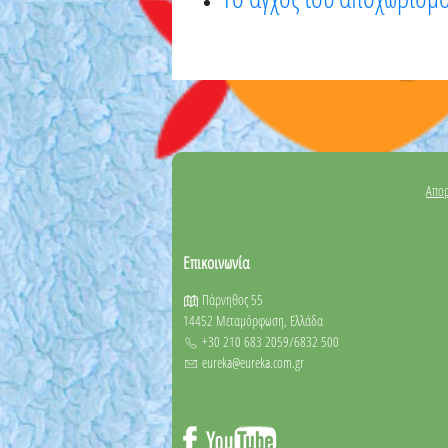
Απορ
Επικοινωνία
Πάρνηθος 55
14452 Μεταμόρφωση, Ελλάδα
+30 210 683 2059/6832 500
eureka@eureka.com.gr