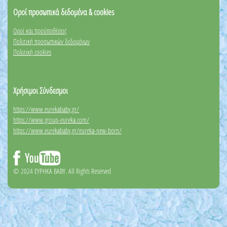
Οροί προσωπικά δεδομένα & cookies
Οροί και προϋποθέσεις
Πολιτική προσωπικών δεδομένων
Πολιτική cookies
Χρήσιμοι Σύνδεσμοι
https://www.eurekababy.gr/
https://www.group-eureka.com/
https://www.eurekababy.gr/eureka-new-born/
© 2024 EYΡΗΚΑ BABY. All Rights Reserved