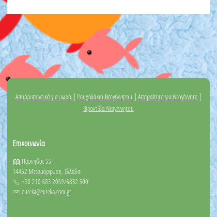
|
|
|
Απορρυπαντικά για μωρά
Ρουχαλάκια Νεογέννητου
Απαραίτητα για Νεογέννητο
Φροντίδα Νεογέννητου
Επικοινωνία
Πάρνηθος 55
14452 Μεταμόρφωση, Ελλάδα
+30 210 683 2059/6832 500
eureka@eureka.com.gr