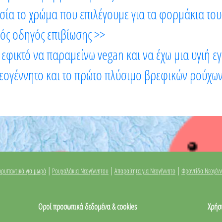
ασία το χρώμα που επιλέγουμε για τα φορμάκια το
ός οδηγός επιβίωσης >>
 εφικτό να παραμείνω vegan και να έχω μια υγιή ε
 νεογέννητο και το πρώτο πλύσιμο βρεφικών ρούχω
|
|
|
ρυπαντικά για μωρά
Ρουχαλάκια Νεογέννητου
Απαραίτητα για Νεογέννητο
Φροντίδα Νεογέν
Οροί προσωπικά δεδομένα & cookies
Χρήσ