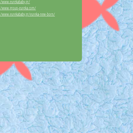
://www.eurekababy.gr/
://www.group-eureka.com/
://www.eurekababy.gr/eureka-new-born/