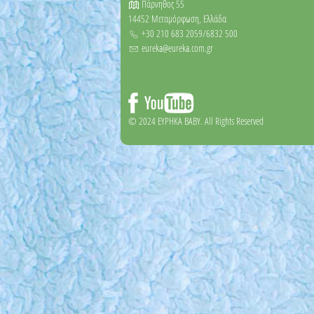
Πάρνηθος 55
14452 Μεταμόρφωση, Ελλάδα
+30 210 683 2059/6832 500
eureka@eureka.com.gr
© 2024 EYΡΗΚΑ BABY. All Rights Reserved