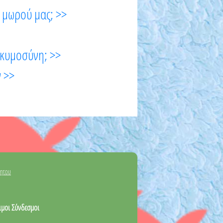
υ μωρού μας; >>
γκυμοσύνη; >>
ν >>
νητου
ιμοι Σύνδεσμοι