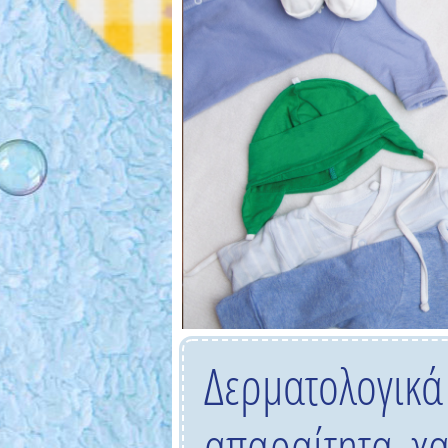
Δερματολογικ
απαραίτητα χα