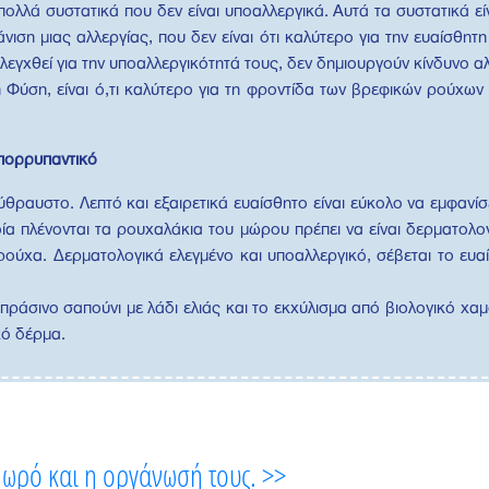
ολλά συστατικά που δεν είναι υποαλλεργικά. Αυτά τα συστατικά ε
ση μιας αλλεργίας, που δεν είναι ότι καλύτερο για την ευαίσθητη
εγχθεί για την υποαλλεργικότητά τους, δεν δημιουργούν κίνδυνο α
Φύση, είναι ό,τι καλύτερο για τη φροντίδα των βρεφικών ρούχων αλ
απορρυπαντικό
θραυστο. Λεπτό και εξαιρετικά ευαίσθητο είναι εύκολο να εμφανίσε
ία πλένονται τα ρουχαλάκια του μώρου πρέπει να είναι δερματολογ
 ρούχα. Δερματολογικά ελεγμένο και υποαλλεργικό, σέβεται το ευα
άσινο σαπούνι με λάδι ελιάς και το εκχύλισμα από βιολογικό χαμο
ό δέρμα.
μωρό και η οργάνωσή τους. >>