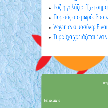
Ροζ ή γαλάζιο: Έχει σημ
Πυρετός στο μωρό: Βασικ
Vegan εγκυμοσύνη: Είναι
Τι ρούχα χρειάζεται ένα
Απορ
Επικοινωνία