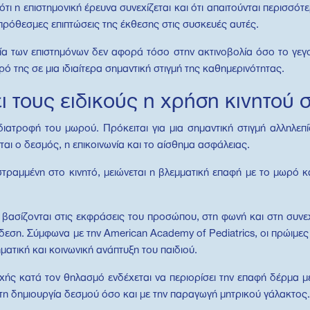
 ότι η επιστημονική έρευνα συνεχίζεται και ότι απαιτούνται περισσό
πρόθεσμες επιπτώσεις της έκθεσης στις συσκευές αυτές.
χία των επιστημόνων δεν αφορά τόσο στην ακτινοβολία όσο το γεγο
 της σε μια ιδιαίτερα σημαντική στιγμή της καθημερινότητας.
ει τους ειδικούς η χρήση κινητού
ατροφή του μωρού. Πρόκειται για μια σημαντική στιγμή αλληλεπ
αι ο δεσμός, η επικοινωνία και το αίσθημα ασφάλειας.
τραμμένη στο κινητό, μειώνεται η βλεμματική επαφή με το μωρό κ
φη βασίζονται στις εκφράσεις του προσώπου, στη φωνή και στη συν
δεση. Σύμφωνα με την American Academy of Pediatrics, οι πρώιμε
ατική και κοινωνική ανάπτυξη του παιδιού.
ς κατά τον θηλασμό ενδέχεται να περιορίσει την επαφή δέρμα με
τη δημιουργία δεσμού όσο και με την παραγωγή μητρικού γάλακτος.