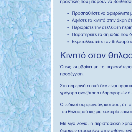
πρακτικές που μπορούν να βοηθήσο
Προσπαθήστε να αφιερώνετε μ
Αφήστε το κινητό στην άκρη ότ
Περιορίστε την ατελείωτη περι
Παρατηρείτε τα σημάδια που δε
Εκμεταλλευτείτε τον θηλασμό ω
Κινητό στον θηλασ
Όπως συμβαίνει με τα περισσότερα 
προσέγγιση.
Στη σημερινή εποχή δεν είναι πρακτ
γρήγορη αναζήτηση πληροφοριών ή λ
Οι ειδικοί συμφωνούν, ωστόσο, ότι ό
του θηλασμού ως μια ευκαιρία επικοι
Με λίγα λόγια, η περιστασιακή χρή
διαρκώς στραμμένο στην οθόνη, ενδ