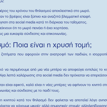
υν:
έρος του χρόνου του θηλασμού αποκλειστικά στο μωρό.
αν το βρέφος είναι ξύπνιο και αναζητά βλεμματική επαφή.
ήγηση στα social media κατά τη διάρκεια του ταΐσματος.
ίχνουν ότι το μωρό πεινάει ή έχει χορτάσει.
ς μια ευκαιρία σύνδεσης και επικοινωνίας.
μό: Ποια είναι η χρυσή τομή;
ζητήματα που αφορούν στην ανατροφή των παιδιών, η ισορροπία 
ικό να περιμένουμε από μια νέα μητέρα να αποφεύγει εντελώς το κ
ίγα λεπτά χαλάρωσης στα social media δεν πρόκειται να επηρεάσο
ταν είναι εφικτό, καλό είναι η νέες μητέρες να αφήνουν το κινητό σ
νωνίας και σύνδεσης με το παιδί τους.
ση κινητού κατά τον θηλασμό δεν φαίνεται να αποτελεί λόγο ανησ
έχεται να χάνουμε μικρές αλλά σημαντικές στιγμές αλληλεπίδραση