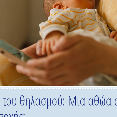
α του θηλασμού: Μια αθώα σ
σοχής;