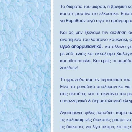
Το δωμάτιο του μωρού, η βρεφική κού
και στη ρουτίνα πιο ελκυστική. Επ
να θυμηθούν σιγά σιγά το πρόγραμμ
Και ας μην ξεχνάμε την αίσθηση α
αγαπημένο του λούτρινο κουκλάκι, 
υγρό απορρυπαντικό,
κατάλληλο για
με λάδι ελιάς και εκχύλισμα βιολογ
και nitro-musks. Και εμείς οι μαμά
λεκέδων!
Τη φροντίδα και την περιποίηση το
Είναι το μοναδικό απολυμαντικό γι
στις πετσέτες και τα σεντόνια του 
υποαλλεργικό & δερματολογικά ελεγ
Αγαπημένες φίλες μαμάδες, καμία αλ
τις καλοκαιρινές διακοπές μπορεί να
τις διακοπές για λίγο ακόμη, και α