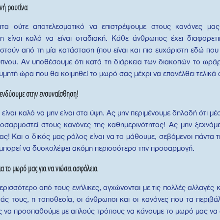
νή ρουτίνα
τατα ούτε αποτελεσματικό να επιστρέψουμε στους κανόνες μα
η είναι καλό να είναι σταδιακή. Κάθε άνθρωπος έχει διαφορετι
τούν από τη μία κατάσταση (που είναι και πιο ευχάριστη εδώ που 
πνου. Αν υποθέσουμε ότι κατά τη διάρκεια των διακοπών το ωρά
θυμητή ώρα που θα κοιμηθεί το μωρό σας μέχρι να επανέλθει τελικ
επενδύουμε στην ενσυναίσθηση!
είναι καλό να μην είναι στα ύψη. Ας μην περιμένουμε δηλαδή ότι μ
ροσαρμοστεί στους κανόνες της καθημερινότητας! Ας μην ξεχνάμ
μας! Και ο δικός μας ρόλος είναι να το μάθουμε, σεβόμενοι πάντα τι
ά μπορεί να δυσκολέψει ακόμη περισσότερο την προσαρμογή.
α το μωρό μας για να νιώσει ασφάλεια
περισσότερο από τους ενήλικες, αγχώνονται με τις πολλές αλλαγές 
άς τους, η τοποθεσία, οι άνθρωποι και οι κανόνες που τα περιβάλ
 να προσπαθούμε με απλούς τρόπους να κάνουμε το μωρό μας να 