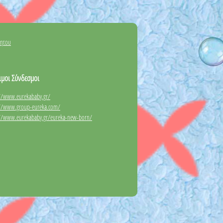
νητου
ιμοι Σύνδεσμοι
://www.eurekababy.gr/
://www.group-eureka.com/
://www.eurekababy.gr/eureka-new-born/