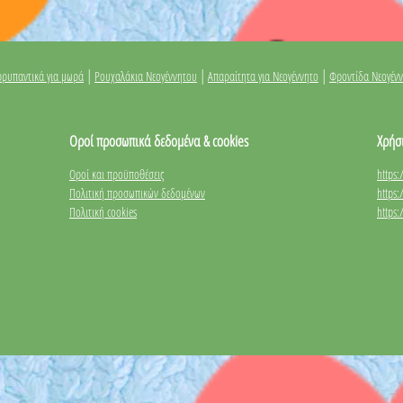
|
|
|
ρυπαντικά για μωρά
Ρουχαλάκια Νεογέννητου
Απαραίτητα για Νεογέννητο
Φροντίδα Νεογέν
Οροί προσωπικά δεδομένα & cookies
Χρήσ
Οροί και προϋποθέσεις
https
Πολιτική προσωπικών δεδομένων
https
Πολιτική cookies
https