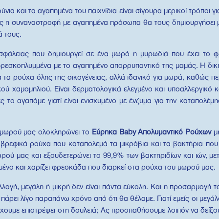
νια και τα αγαπημένα του παιχνίδια είναι σίγουρα μερικοί τρόποι γι
ίσης η συναναστροφή με αγαπημένα πρόσωπα θα τους δημιουργήσει 
ά τους.
σφάλειας που δημιουργεί σε ένα μωρό η μυρωδιά που έχει το 
φρεσκοπλυμμένα με το αγαπημένο απορρυπαντικό της μαμάς. Η δικ
 τα ρούχα όλης της οικογένειας, αλλά ιδανικό για μωρά, καθώς π
ικού χαμομηλιού. Είναι δερματολογικά ελεγμένο και υποαλλεργικό κ
δες το αγαπάμε γιατί είναι ενισχυμένο με ένζυμα για την καταπολ
υ μωρού μας ολοκληρώνει το
Εύρηκα
Baby
Απολυμαντικό Ρούχων
μ
α βρεφικά ρούχα που καταπολεμά τα μικρόβια και τα βακτήρια πο
μωρού μας και εξουδετερώνει το 99,9% των βακτηριδίων και ιών, με
μένο και χαρίζει φρεσκάδα που διαρκεί στα ρούχα του μωρού μας.
λαγή, μεγάλη ή μικρή δεν είναι πάντα εύκολη. Και η προσαρμογή 
 πάρει λίγο παραπάνω χρόνο από ότι θα θέλαμε. Γιατί εμείς οι μεγά
ς έχουμε επιστρέψει στη δουλειά; Ας προσπαθήσουμε λοιπόν να δεί