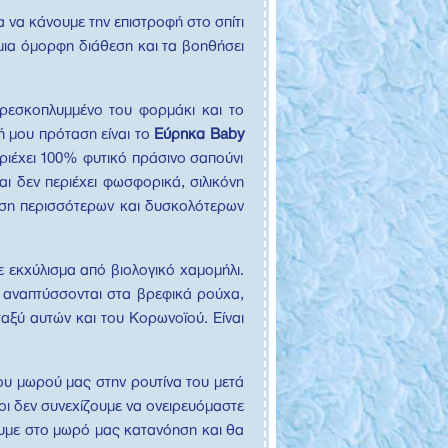
α να κάνουμε την επιστροφή στο σπίτι
μια όμορφη διάθεση και τα βοηθήσει
φρεσκοπλυμμένο του φορμάκι και το
ή μου πρόταση είναι το
Εύρηκα
Baby
εριέχει 100% φυτικό πράσινο σαπούνι
αι δεν περιέχει φωσφορικά, σιλικόνη
έμηση περισσότερων και δυσκολότερων
ε εκχύλισμα από βιολογικό χαμομήλι.
υ αναπτύσσονται στα βρεφικά ρούχα,
ταξύ αυτών και του Κορωνοϊού. Είναι
του μωρού μας στην ρουτίνα του μετά
λοι δεν συνεχίζουμε να ονειρευόμαστε
ξουμε στο μωρό μας κατανόηση και θα