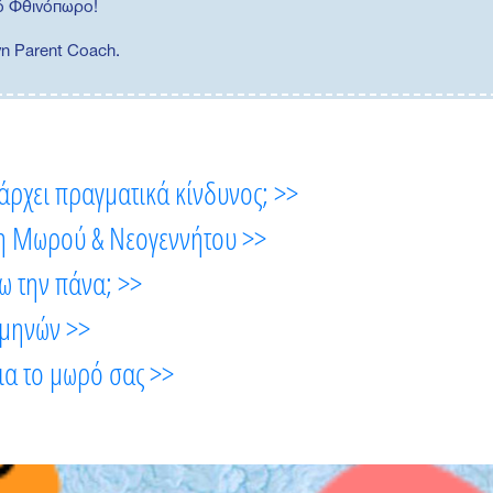
λό Φθινόπωρο!
νη Parent Coach.
άρχει πραγματικά κίνδυνος; >>
η Μωρού & Νεογεννήτου >>
ω την πάνα; >>
 μηνών >>
ια το μωρό σας >>