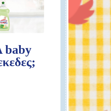
Α baby
εκεδες;