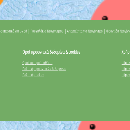
|
|
|
ρυπαντικά για μωρά
Ρουχαλάκια Νεογέννητου
Απαραίτητα για Νεογέννητο
Φροντίδα Νεογέν
Οροί προσωπικά δεδομένα & cookies
Χρήσ
Οροί και προϋποθέσεις
https
Πολιτική προσωπικών δεδομένων
https
Πολιτική cookies
https