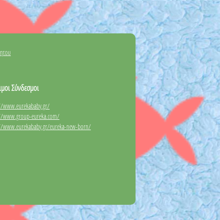
νητου
ιμοι Σύνδεσμοι
://www.eurekababy.gr/
://www.group-eureka.com/
://www.eurekababy.gr/eureka-new-born/