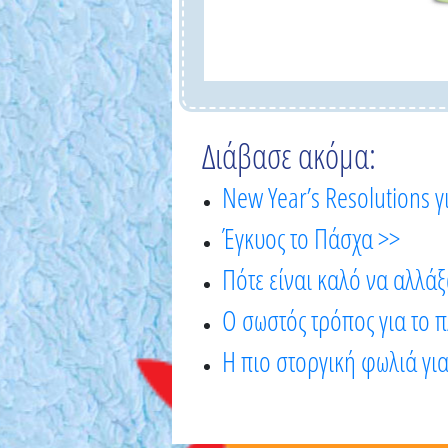
Διάβασε ακόμα:
New Year’s Resolutions 
Έγκυος το Πάσχα >>
Πότε είναι καλό να αλλάξ
Ο σωστός τρόπος για το 
Η πιο στοργική φωλιά για