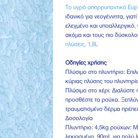
Το υγρό απορρυπαντικό Εύ
ιδανικό για νεογέννητα, για
ελεγμένο και υποαλλεργικό.
ακόμα και τους πιο δύσκολου
πλύσεις, 1,8L
Οδηγίες χρήσης
Πλύσιμο στο πλυντήριο: Επι
κύριας πλύσης του πλυντηρί
Πλύσιμο στο χέρι: Διαλύστε
προσθέστε τα ρούχα. Ξεπλύν
τραυματισμένο δέρμα πρέπει
Δοσολογία
Πλυντήριο: 4,5kg ρούχων: Μ
λεκιασμένα, 90mL για πολύ 