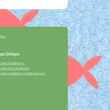
νητου
ιμοι Σύνδεσμοι
://www.eurekababy.gr/
://www.group-eureka.com/
://www.eurekababy.gr/eureka-new-born/