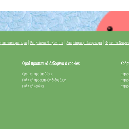
|
|
|
ρυπαντικά για μωρά
Ρουχαλάκια Νεογέννητου
Απαραίτητα για Νεογέννητο
Φροντίδα Νεογέν
Οροί προσωπικά δεδομένα & cookies
Χρήσ
Οροί και προϋποθέσεις
https
Πολιτική προσωπικών δεδομένων
https
Πολιτική cookies
https