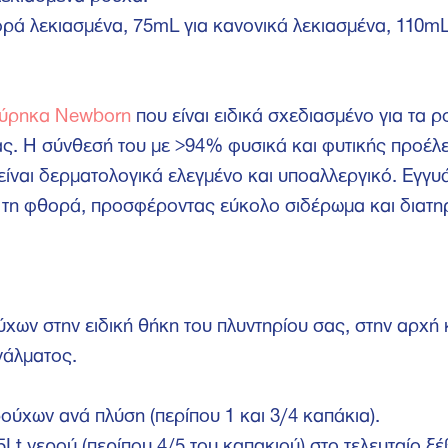
ρά λεκιασμένα, 75mL για κανονικά λεκιασμένα, 110mL
 Εύρηκα Newborn
που είναι ειδικά σχεδιασμένο για τα 
ιας. H σύνθεσή του με >94% φυσικά και φυτικής προέλε
 είναι δερματολογικά ελεγμένο και υποαλλεργικό. Εγγυ
 τη φθορά, προσφέροντας εύκολο σιδέρωμα και διατη
χων στην ειδική θήκη του πλυντηρίου σας, στην αρχή 
γάλματος.
ούχων ανά πλύση (περίπου 1 και 3/4 καπάκια).
5Lt νερού (περίπου 4/5 του καπακιού) στο τελευταίο ξ