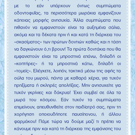
με το εάν υπάρχουν όντως συμπτώματα
οδοντοφυΐας, τα περισσότερα μωράκια εμφανίζουν
κάποιας μορφής ανησυχία. Άλλα συμπτώματα που
πιθανόν να εμφανιστούν είναι τα αυξημένα σάλια,
ακόμα και τα δέκατα πριν ή και κατά τη διάρκεια του
«σκασίματος» των πρώτων δοντιών καθώς και η τάση
να δαγκώνουν ό,τι βρουν! Τα πρώτα δοντάκια που θα
εμφανιστούν είναι τα μπροστινά επάνω, δηλαδή οι
«κοπτήρες» ή τα μπροστινά κάτω, δηλαδή οι
«τομείς». Ελέγχετε, λοιπόν, τακτικά μέσω της αφής τα
ούλα του μωρού, πάντα με καθαρά χέρια, για τυχόν
πρηξίματα ή σκληρές απολήξεις. Μην ανησυχείτε για
τυχόν γκρίνιες και δάκρυα! Έχει συμβεί σε όλα τα
μωρά του κόσμου. Εάν τυχόν τα συμπτώματα
επιμείνουν, απευθυνθείτε στον παιδίατρό σας, πριν τη
χορήγηση οποιουδήποτε παυσίπονου, ή άλλου
φαρμάκου! Πάμε τώρα να δούμε μαζί τι πρέπει να
κάνουμε πριν και κατά τη διάρκεια της εμφάνισης του