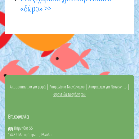
«δώρο» >>
|
|
|
Απορρυπαντικά για μωρά
Ρουχαλάκια Νεογέννητου
Απαραίτητα για Νεογέννητο
Φροντίδα Νεογέννητου
Επικοινωνία
Πάρνηθος 55
14452 Μεταμόρφωση, Ελλάδα