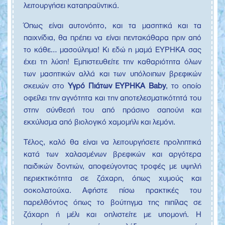
λειτουργήσει καταπραϋντικά.
Όπως είναι αυτονόητο, και τα μασητικά και τα
παιχνίδια, θα πρέπει να είναι πεντακάθαρα πριν από
το κάθε… μασούλημα! Κι εδώ η μαμά ΕΥΡΗΚΑ σας
έχει τη λύση! Εμπιστευθείτε την καθαριότητα όλων
των μασητικών αλλά και των υπόλοιπων βρεφικών
σκευών στο
Υγρό Πιάτων
ΕΥΡΗΚΑ Baby
, το οποίο
οφείλει την αγνότητα και την αποτελεσματικότητά του
στην σύνθεσή του από πράσινο σαπούνι και
εκχύλισμα από βιολογικό χαμομήλι και λεμόνι.
Τέλος, καλό θα είναι να λειτουργήσετε προληπτικά
κατά των χαλασμένων βρεφικών και αργότερα
παιδικών δοντιών, αποφεύγοντας τροφές με υψηλή
περιεκτικότητα σε ζάχαρη, όπως χυμούς και
σοκολατούχα. Αφήστε πίσω πρακτικές του
παρελθόντος όπως το βούτηγμα της πιπίλας σε
ζάχαρη ή μέλι και οπλιστείτε με υπομονή. Η