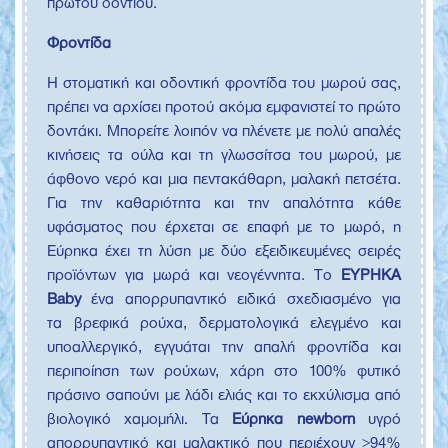
πρώτου δοντιού.
Φροντίδα
Η στοματική και οδοντική φροντίδα του μωρού σας,
πρέπει να αρχίσει προτού ακόμα εμφανιστεί το πρώτο
δοντάκι. Μπορείτε λοιπόν να πλένετε με πολύ απαλές
κινήσεις τα ούλα και τη γλωσσίτσα του μωρού, με
άφθονο νερό και μια πεντακάθαρη, μαλακή πετσέτα.
Για την καθαριότητα και την απαλότητα κάθε
υφάσματος που έρχεται σε επαφή με το μωρό, η
Εύρηκα έχει τη λύση με δύο εξειδικευμένες σειρές
προϊόντων για μωρά και νεογέννητα. Τo
ΕΥΡΗΚΑ
Baby
ένα απορρυπαντικό ειδικά σχεδιασμένο για
τα βρεφικά ρούχα, δερματολογικά ελεγμένο και
υποαλλεργικό, εγγυάται την απαλή φροντίδα και
περιποίηση των ρούχων, χάρη στο 100% φυτικό
πράσινο σαπούνι με λάδι ελιάς και το εκχύλισμα από
βιολογικό χαμομήλι. Τα
Εύρηκα newborn
υγρό
απορρυπαντικό και μαλακτικό που περιέχουν >94%