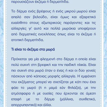
παρουσιάζουν έκζεμα ή δερματίτιδα.
Το δέρμα ενός βρέφους ή ενός μικρού μωρού είναι
απαλό σαν βελούδο, είναι όμως και εξαιρετικά
ευαίσθητο στους εξωτερικούς παράγοντες και τις
αλλεργίες γι’ αυτό και πολλά μωράκια υποφέρουν
από δερματικές ενοχλήσεις όπως είναι το έκζεμα ή
ατοπική δερματίτιδα.
Τι είναι το έκζεμα στα μωρά
Πρόκειται για μία φλεγμονή στο δέρμα η οποία είναι
πολύ συχνή στη βρεφική και την παιδική ηλικία. Είναι
πιο συχνή στα μωρά όταν ο ένας ή και οι δύο γονείς
πάσχουν από κάποιας μορφής αλλεργία. Η εμφάνιση
του εκζέματος μπορεί να σχετίζεται με κάτι που έχει
φάει το μωρό (ή η μαμά εάν θηλάζει), με την
ατμόσφαιρα ή με ουσίες που έρχονται σε άμεση
επαφή με το δέρμα (μάλλινα, συνθετικά,
απορρυπαντικά) και άλλα.