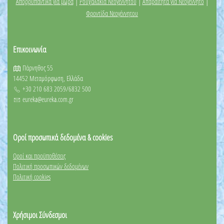
|
|
|
Απορρυπαντικά για μωρά
Ρουχαλάκια Νεογέννητου
Απαραίτητα για Νεογέννητο
Φροντίδα Νεογέννητου
Επικοινωνία
Πάρνηθος 55
14452 Μεταμόρφωση, Ελλάδα
+30 210 683 2059/6832 500
eureka@eureka.com.gr
Οροί προσωπικά δεδομένα & cookies
Οροί και προϋποθέσεις
Πολιτική προσωπικών δεδομένων
Πολιτική cookies
Χρήσιμοι Σύνδεσμοι