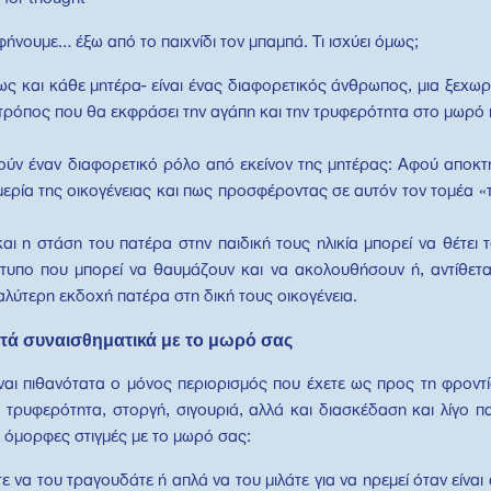
αφήνουμε… έξω από το παιχνίδι τον μπαμπά. Τι ισχύει όμως;
ως και κάθε μητέρα- είναι ένας διαφορετικός άνθρωπος, μια ξεχω
 τρόπος που θα εκφράσει την αγάπη και την τρυφερότητα στο μωρό κ
τούν έναν διαφορετικό ρόλο από εκείνον της μητέρας: Αφού αποκτ
μερία της οικογένειας και πως προσφέροντας σε αυτόν τον τομέα «τ
ι η στάση του πατέρα στην παιδική τους ηλικία μπορεί να θέτει 
πρότυπο που μπορεί να θαυμάζουν και να ακολουθήσουν ή, αντίθε
αλύτερη εκδοχή πατέρα στη δική τους οικογένεια.
ντά συναισθηματικά με το μωρό σας
ίναι πιθανότατα ο μόνος περιορισμός που έχετε ως προς τη φροντί
 τρυφερότητα, στοργή, σιγουριά, αλλά και διασκέδαση και λίγο πα
ε όμορφες στιγμές με το μωρό σας:
ε να του τραγουδάτε ή απλά να του μιλάτε για να ηρεμεί όταν είναι 