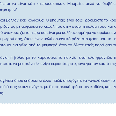
άζεται να είναι κάτι «μωρουδίστικο»: Μπορείτε απλά να διαβάζ
ρεμη φωνή.
και μάλλον έχει κολικούς; Ο μπαμπάς είναι εδώ! Δοκιμάστε το κρ
ρίζοντας με ασφάλεια το κεφάλι του στην ανοιχτή παλάμη σας και 
ό ανακουφίζει το μωρό και είναι μια καλή αφορμή για να αρχίσετε ν
υ μωρού σας, έχετε έναν πολύ σημαντικό ρόλο στη φάση που το μ
 στο να πιει γάλα από το μπιμπερό όταν το δίνετε εσείς παρά από 
νιο, η βόλτα με το καροτσάκι, το παιχνίδι είναι όλα φροντίδα 
 ώστε να μπορεί να έχει λίγο περισσότερο χρόνο για τον εαυτό της
ογένεια όπου υπάρχει κι άλλο παιδί, αποφύγετε να «αναλάβετε» το
παιδιά σας έχουν ανάγκη, με διαφορετικό τρόπο τον καθένα, και εί
ας.