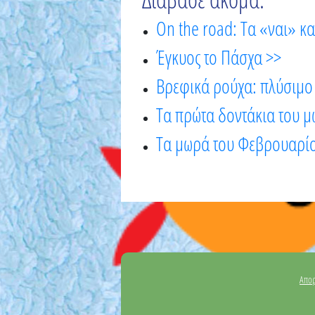
On the road: Τα «ναι» κα
Έγκυος το Πάσχα >>
Βρεφικά ρούχα: πλύσιμο 
Τα πρώτα δοντάκια του 
Τα μωρά του Φεβρουαρί
Απορ