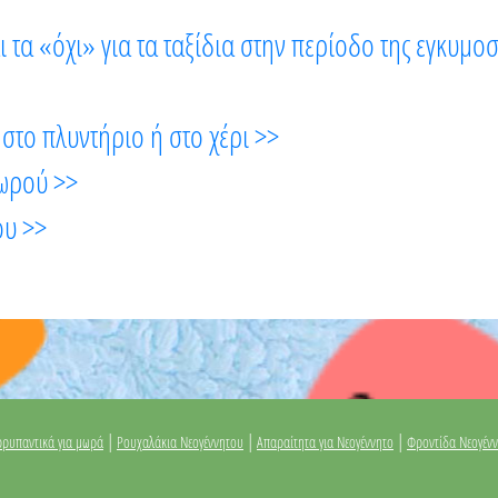
ι τα «όχι» για τα ταξίδια στην περίοδο της εγκυμο
στο πλυντήριο ή στο χέρι >>
μωρού >>
ου >>
|
|
|
ρυπαντικά για μωρά
Ρουχαλάκια Νεογέννητου
Απαραίτητα για Νεογέννητο
Φροντίδα Νεογέν