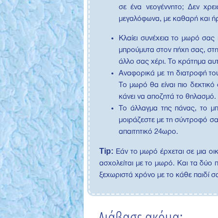
σε ένα νεογέννητο; Δεν χρει
μεγαλόφωνα, με καθαρή και ή
Κλαίει συνέχεια το μωρό σας 
μπρούμυτα στον πήχη σας, στη
άλλο σας χέρι. Το κράτημα αυτ
Αναφορικά με τη διατροφή το
Το μωρό θα είναι πιο δεκτικό
κάνει να αποζητά το θηλασμό.
Το άλλαγμα της πάνας, το μπά
μοιράζεστε με τη σύντροφό σας
απαιτητικό 24ωρο.
Tip:
Εάν το μωρό έρχεται σε μια οικ
ασχολείται με το μωρό. Και τα δύο 
ξεχωριστά χρόνο με το κάθε παιδί σ
Διάβασε ακόμα: