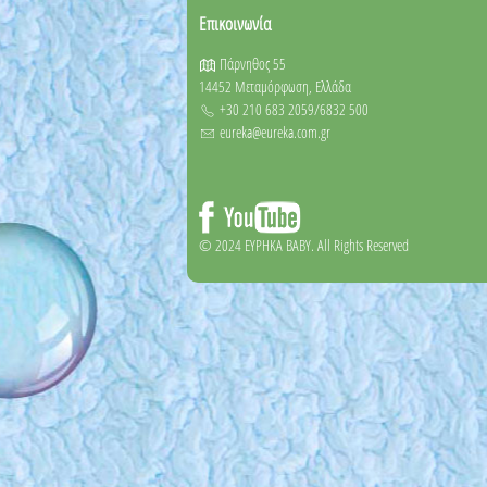
Επικοινωνία
Πάρνηθος 55
14452 Μεταμόρφωση, Ελλάδα
+30 210 683 2059/6832 500
eureka@eureka.com.gr
© 2024 EYΡΗΚΑ BABY. All Rights Reserved