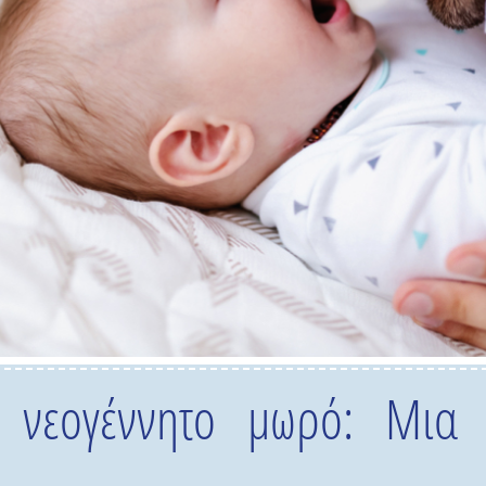
 νεογέννητο μωρό: Μια 