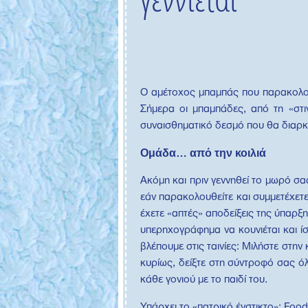
Ο αμέτοχος μπαμπάς που παρακολουθ
Σήμερα οι μπαμπάδες, από τη «στ
συναισθηματικό δεσμό που θα διαρκέ
Ομάδα… από την κοιλιά
Ακόμη και πριν γεννηθεί το μωρό σα
εάν παρακολουθείτε και συμμετέχετε
έχετε «απτές» αποδείξεις της ύπαρξ
υπερηχογράφημα να κουνιέται και ίσ
βλέπουμε στις ταινίες: Μιλήστε στην
κυρίως, δείξτε στη σύντροφό σας όλ
κάθε γονιού με το παιδί του.
Υπάρχει το «πατρικό ένστικτο»; Food