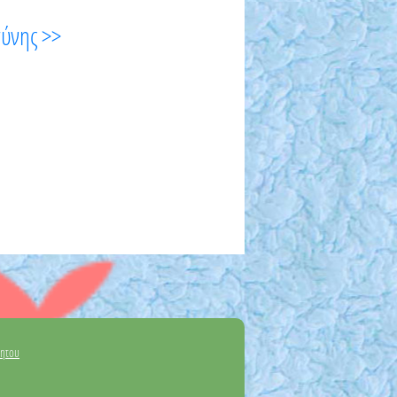
σύνης >>
νητου