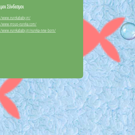
ιμοι Σύνδεσμοι
://www.eurekababy.gr/
://www.group-eureka.com/
://www.eurekababy.gr/eureka-new-born/