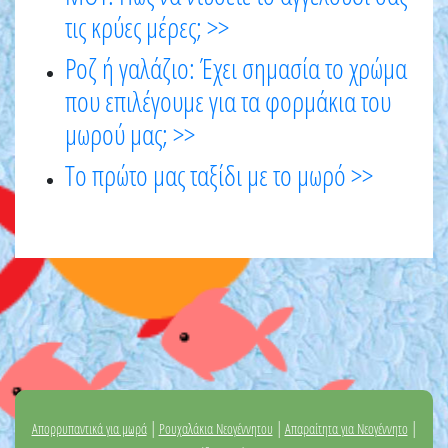
τις κρύες μέρες; >>
Ροζ ή γαλάζιο: Έχει σημασία το χρώμα
που επιλέγουμε για τα φορμάκια του
μωρού μας; >>
Το πρώτο μας ταξίδι με το μωρό >>
|
|
|
Απορρυπαντικά για μωρά
Ρουχαλάκια Νεογέννητου
Απαραίτητα για Νεογέννητο