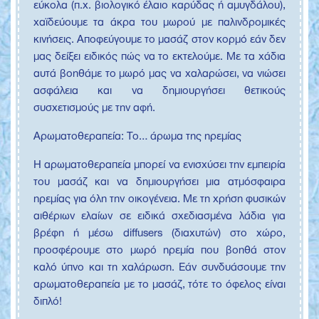
εύκολα (π.χ. βιολογικό έλαιο καρύδας ή αμυγδάλου),
χαϊδεύουμε τα άκρα του μωρού με παλινδρομικές
κινήσεις. Αποφεύγουμε το μασάζ στον κορμό εάν δεν
μας δείξει ειδικός πώς να το εκτελούμε. Με τα χάδια
αυτά βοηθάμε το μωρό μας να χαλαρώσει, να νιώσει
ασφάλεια και να δημιουργήσει θετικούς
συσχετισμούς με την αφή.
Αρωματοθεραπεία: Το… άρωμα της ηρεμίας
Η αρωματοθεραπεία μπορεί να ενισχύσει την εμπειρία
του μασάζ και να δημιουργήσει μια ατμόσφαιρα
ηρεμίας για όλη την οικογένεια. Με τη χρήση φυσικών
αιθέριων ελαίων σε ειδικά σχεδιασμένα λάδια για
βρέφη ή μέσω diffusers (διαχυτών) στο χώρο,
προσφέρουμε στο μωρό ηρεμία που βοηθά στον
καλό ύπνο και τη χαλάρωση. Εάν συνδυάσουμε την
αρωματοθεραπεία με το μασάζ, τότε το όφελος είναι
διπλό!