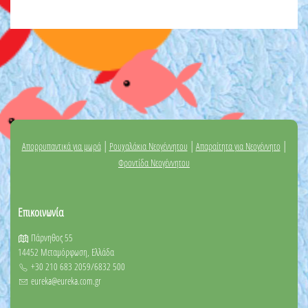
|
|
|
Απορρυπαντικά για μωρά
Ρουχαλάκια Νεογέννητου
Απαραίτητα για Νεογέννητο
Φροντίδα Νεογέννητου
Επικοινωνία
Πάρνηθος 55
14452 Μεταμόρφωση, Ελλάδα
+30 210 683 2059/6832 500
eureka@eureka.com.gr