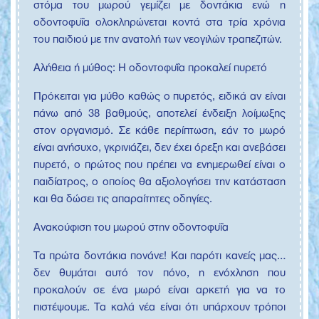
στόμα του μωρού γεμίζει με δοντάκια ενώ η
οδοντοφυΐα ολοκληρώνεται κοντά στα τρία χρόνια
του παιδιού με την ανατολή των νεογιλών τραπεζιτών.
Αλήθεια ή μύθος: Η οδοντοφυΐα προκαλεί πυρετό
Πρόκειται για μύθο καθώς ο πυρετός, ειδικά αν είναι
πάνω από 38 βαθμούς, αποτελεί ένδειξη λοίμωξης
στον οργανισμό. Σε κάθε περίπτωση, εάν το μωρό
είναι ανήσυχο, γκρινιάζει, δεν έχει όρεξη και ανεβάσει
πυρετό, ο πρώτος που πρέπει να ενημερωθεί είναι ο
παιδίατρος, ο οποίος θα αξιολογήσει την κατάσταση
και θα δώσει τις απαραίτητες οδηγίες.
Ανακούφιση του μωρού στην οδοντοφυΐα
Τα πρώτα δοντάκια πονάνε! Και παρότι κανείς μας…
δεν θυμάται αυτό τον πόνο, η ενόχληση που
προκαλούν σε ένα μωρό είναι αρκετή για να το
πιστέψουμε. Τα καλά νέα είναι ότι υπάρχουν τρόποι