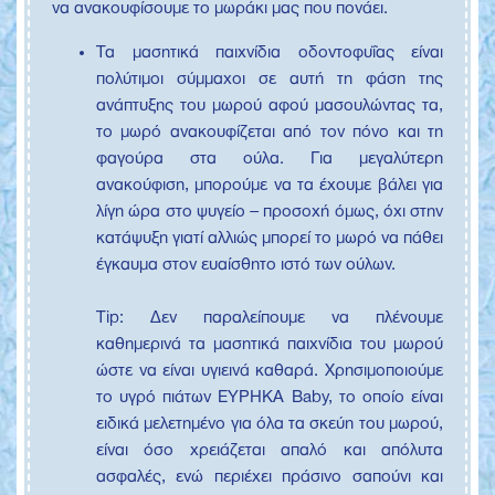
να ανακουφίσουμε το μωράκι μας που πονάει.
Τα μασητικά παιχνίδια οδοντοφυΐας είναι
πολύτιμοι σύμμαχοι σε αυτή τη φάση της
ανάπτυξης του μωρού αφού μασουλώντας τα,
το μωρό ανακουφίζεται από τον πόνο και τη
φαγούρα στα ούλα. Για μεγαλύτερη
ανακούφιση, μπορούμε να τα έχουμε βάλει για
λίγη ώρα στο ψυγείο – προσοχή όμως, όχι στην
κατάψυξη γιατί αλλιώς μπορεί το μωρό να πάθει
έγκαυμα στον ευαίσθητο ιστό των ούλων.
Tip: Δεν παραλείπουμε να πλένουμε
καθημερινά τα μασητικά παιχνίδια του μωρού
ώστε να είναι υγιεινά καθαρά. Χρησιμοποιούμε
το υγρό πιάτων ΕΥΡΗΚΑ Baby, το οποίο είναι
ειδικά μελετημένο για όλα τα σκεύη του μωρού,
είναι όσο χρειάζεται απαλό και απόλυτα
ασφαλές, ενώ περιέχει πράσινο σαπούνι και